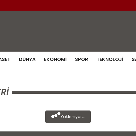
ASET
DÜNYA
EKONOMI
SPOR
TEKNOLOJI
S
RI
Yükleniyor...