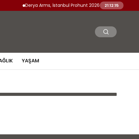
Derya Arms, İstanbul Prohunt 2026’da yeni nesil ürünle
21:12:15
AĞLIK
YAŞAM