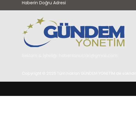
Haberin Doğru Adresi
Reklam & İşbirliği:
habersonuclari@gmail.com
Copyright © 2025 Tüm hakları GÜNDEM YÖNETİM de saklıdır