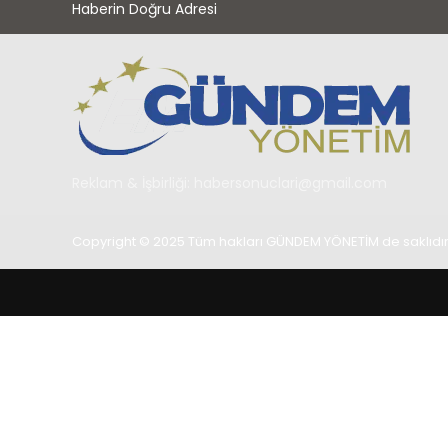
Haberin Doğru Adresi
Reklam & İşbirliği:
habersonuclari@gmail.com
Copyright © 2025 Tüm hakları GÜNDEM YÖNETİM de saklıdır