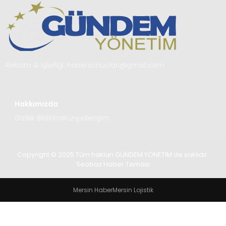
TEKNOLOJI
SAĞLIK
YAŞAM
Reklam & İşbirliği:
habersonuclari@gmail.com
Hakkımızda
Gizlilik Bildirimi
Künye
İletişim
Copyright © 2025 Tüm hakları GÜNDEM YÖNETİM de saklıdır.
Seobaz Haber Teması
Mersin Haber
Mersin Lojistik