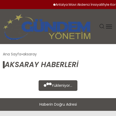
Antalya Mavi Akdeniz İnisiyatifiyle Ko
GÜNDEM
Ana Sayfa
aksaray
AKSARAY HABERLERI
SIYASET
DÜNYA
Yükleniyor...
EKONOMI
Haberin Doğru Adresi
SPOR