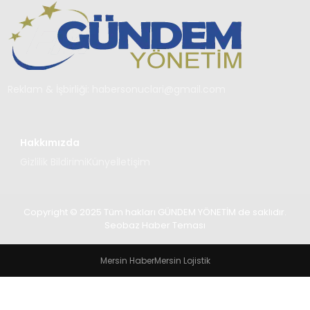
TEKNOLOJI
SAĞLIK
YAŞAM
Reklam & İşbirliği:
habersonuclari@gmail.com
Hakkımızda
Gizlilik Bildirimi
Künye
İletişim
Copyright © 2025 Tüm hakları GÜNDEM YÖNETİM de saklıdır.
Seobaz Haber Teması
Mersin Haber
Mersin Lojistik