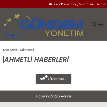
Cesur Packaging, Mısır’daki Üretim Ü
GÜNDEM
Ana Sayfa
Ahmetli
AHMETLI HABERLERI
SIYASET
DÜNYA
Yükleniyor...
EKONOMI
Haberin Doğru Adresi
SPOR