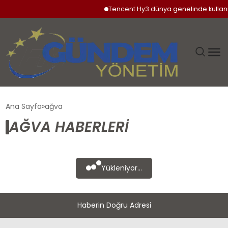
Tencent Hy3 dünya genelinde kullan
GÜNDEM
Ana Sayfa
ağva
AĞVA HABERLERI
SIYASET
DÜNYA
Yükleniyor...
EKONOMI
Haberin Doğru Adresi
SPOR