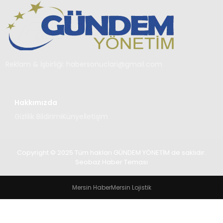
TEKNOLOJI
SAĞLIK
YAŞAM
Reklam & İşbirliği:
habersonuclari@gmail.com
Hakkımızda
Gizlilik Bildirimi
Künye
İletişim
Copyright © 2025 Tüm hakları GÜNDEM YÖNETİM de saklıdır.
Seobaz Haber Teması
Mersin Haber
Mersin Lojistik