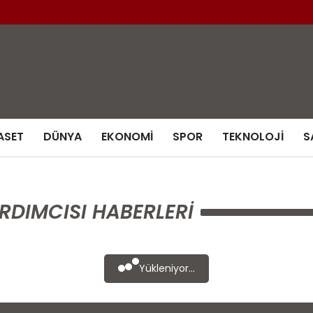
ASET
DÜNYA
EKONOMI
SPOR
TEKNOLOJI
S
DIMCISI HABERLERI
Yükleniyor...