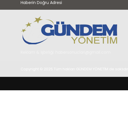
Haberin Doğru Adresi
Reklam & İşbirliği:
habersonuclari@gmail.com
Copyright © 2025 Tüm hakları GÜNDEM YÖNETİM de saklıdır