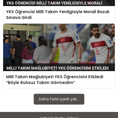
TEKNOLOJI
YKS Öğrencisi Milli Takım Yenilgisiyle Morali Bozuk
SAĞLIK
Sınava Girdi
YAŞAM
Milli Takım Mağlubiyeti YKS Öğrencisini Etkiledi
“Böyle Ruhsuz Takım Görmedim”
Daha fazla içerik yok...