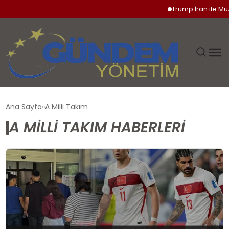
Trump İran ile Müza
GÜNDEM
Ana Sayfa
A Milli Takım
A MILLI TAKIM HABERLERI
SIYASET
DÜNYA
EKONOMI
SPOR