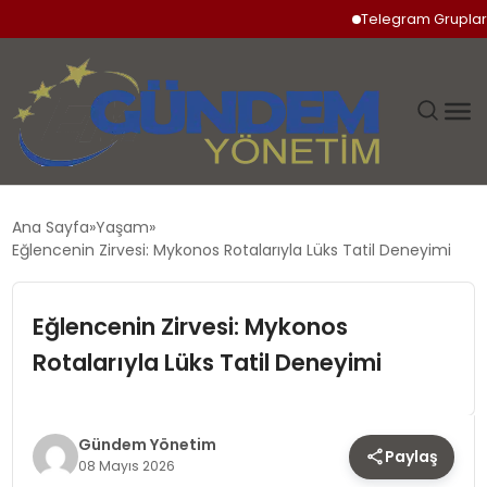
Telegram Grupları Re
GÜNDEM
Ana Sayfa
Yaşam
Eğlencenin Zirvesi: Mykonos Rotalarıyla Lüks Tatil Deneyimi
SIYASET
Eğlencenin Zirvesi: Mykonos
DÜNYA
Rotalarıyla Lüks Tatil Deneyimi
EKONOMI
SPOR
Gündem Yönetim
Paylaş
08 Mayıs 2026