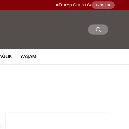
Trump Ceuta Göçmen Akınına İşgal Dedi
12:19:31
AĞLIK
YAŞAM