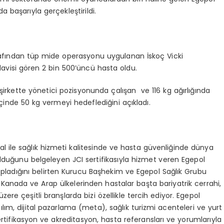
 başarıyla gerçekleştirildi.
arafından tüp mide operasyonu uygulanan İskoç Vicki
avisi gören 2 bin 500’üncü hasta oldu.
r şirkette yönetici pozisyonunda çalışan ve 116 kg ağırlığında
çinde 50 kg vermeyi hedeflediğini açıkladı.
 ile sağlık hizmeti kalitesinde ve hasta güvenliğinde dünya
 olduğunu belgeleyen JCI sertifikasıyla hizmet veren Egepol
i topladığını belirten Kurucu Başhekim ve Egepol Sağlık Grubu
allık, Kanada ve Arap ülkelerinden hastalar başta bariyatrik cerrahi,
zere çeşitli branşlarda bizi özellikle tercih ediyor. Egepol
tılım, dijital pazarlama (meta), sağlık turizmi acenteleri ve yurt
sı sertifikasyon ve akreditasyon, hasta referansları ve yorumlarıyla