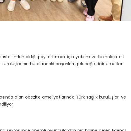
astasından aldığı payı artırmak için yatırım ve teknolojik alt
k kuruluşlarının bu alandaki başarıları geleceğe dair umutları
asında olan obezite ameliyatlarında Türk sağlık kuruluşları ve
diliyor.
urizmi sektöründe önemli oyunculardan biri haline gelen Egepol