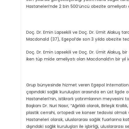
Hastaneleri’nde 2 bin 500’üncü obezite ameliyatı da
Doç. Dr. Emin Lapsekili ve Doç. Dr. Ümit Alakuş t
Macdonald (37), Egepol’de son 3 yılda obezite ted
Doç. Dr. Emin Lapsekili ve Doç. Dr. Ümit Alakuş, bi
iken tüp mide ameliyatı olan Macdonald’ın bir yıl i
Grup bünyesinde hizmet veren Egepol International
çapındaki sağlık kuruluşları arasında en üst ligde
Hastaneleri’nin, istikrarlı yatırımlarının meyvesin
Başkanı Dr. Nuri Nasır, “Ağırlıklı olarak, Birleşik Kr
plastik cerrahi, ortopedi ve kanser tedavisi olmak ü
Hastaneleri olarak, uluslararası sağlık fuarlarına ka
dışındaki sağlık kuruluşları ile işbirliği, uluslarara