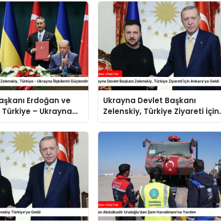
şkanı Erdoğan ve
Ukrayna Devlet Başkanı
, Türkiye – Ukrayna
Zelenskiy, Türkiye Ziyareti İçin
i Güçlendirdi
Ankara’ya Geldi