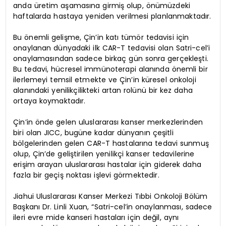
anda üretim aşamasına girmiş olup, önümüzdeki
haftalarda hastaya yeniden verilmesi planlanmaktadır.
Bu önemli gelişme, Çin’in katı tümör tedavisi için
onaylanan dünyadaki ilk CAR-T tedavisi olan Satri-cel’i
onaylamasından sadece birkaç gün sonra gerçekleşti.
Bu tedavi, hücresel immünoterapi alanında önemli bir
ilerlemeyi temsil etmekte ve Çin’in küresel onkoloji
alanındaki yenilikçilikteki artan rolünü bir kez daha
ortaya koymaktadır.
Çin’in önde gelen uluslararası kanser merkezlerinden
biri olan JICC, bugüne kadar dünyanın çeşitli
bölgelerinden gelen CAR-T hastalarına tedavi sunmuş
olup, Çin’de geliştirilen yenilikçi kanser tedavilerine
erişim arayan uluslararası hastalar için giderek daha
fazla bir geçiş noktası işlevi görmektedir.
Jiahui Uluslararası Kanser Merkezi Tıbbi Onkoloji Bölüm
Başkanı Dr. Linli Xuan, “Satri-cel’in onaylanması, sadece
ileri evre mide kanseri hastaları için değil, aynı