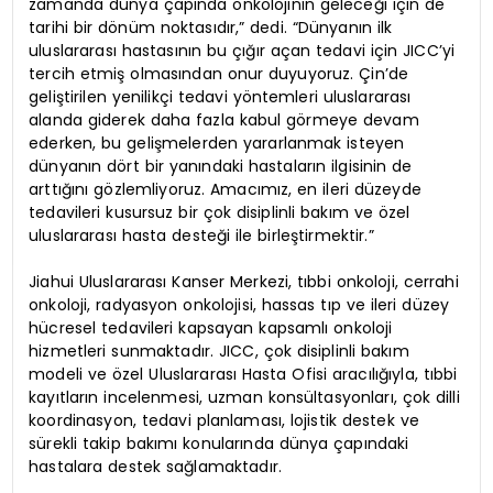
zamanda dünya çapında onkolojinin geleceği için de
tarihi bir dönüm noktasıdır,” dedi. “Dünyanın ilk
uluslararası hastasının bu çığır açan tedavi için JICC’yi
tercih etmiş olmasından onur duyuyoruz. Çin’de
geliştirilen yenilikçi tedavi yöntemleri uluslararası
alanda giderek daha fazla kabul görmeye devam
ederken, bu gelişmelerden yararlanmak isteyen
dünyanın dört bir yanındaki hastaların ilgisinin de
arttığını gözlemliyoruz. Amacımız, en ileri düzeyde
tedavileri kusursuz bir çok disiplinli bakım ve özel
uluslararası hasta desteği ile birleştirmektir.”
Jiahui Uluslararası Kanser Merkezi, tıbbi onkoloji, cerrahi
onkoloji, radyasyon onkolojisi, hassas tıp ve ileri düzey
hücresel tedavileri kapsayan kapsamlı onkoloji
hizmetleri sunmaktadır. JICC, çok disiplinli bakım
modeli ve özel Uluslararası Hasta Ofisi aracılığıyla, tıbbi
kayıtların incelenmesi, uzman konsültasyonları, çok dilli
koordinasyon, tedavi planlaması, lojistik destek ve
sürekli takip bakımı konularında dünya çapındaki
hastalara destek sağlamaktadır.