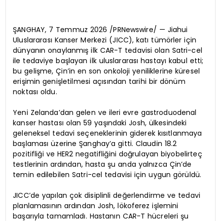
ŞANGHAY, 7 Temmuz 2026 /PRNewswire/ — Jiahui
Uluslararası Kanser Merkezi (JICC), katı tümörler için
dünyanın onaylanmış ilk CAR-T tedavisi olan Satri-cel
ile tedaviye başlayan ilk uluslararası hastayı kabul etti;
bu gelişme, Çin’in en son onkoloji yeniliklerine küresel
erişimin genişletilmesi açısından tarihi bir dönüm
noktası oldu.
Yeni Zelanda’dan gelen ve ileri evre gastroduodenal
kanser hastası olan 59 yaşındaki Josh, ülkesindeki
geleneksel tedavi seçeneklerinin giderek kısıtlanmaya
başlaması üzerine Şanghay’a gitti. Claudin 18.2
pozitifliği ve HER2 negatifliğini doğrulayan biyobelirteç
testlerinin ardından, hasta şu anda yalnızca Çin’de
temin edilebilen Satri-cel tedavisi için uygun görüldü.
JICC’de yapılan çok disiplinli değerlendirme ve tedavi
planlamasının ardından Josh, lökoferez işlemini
başarıyla tamamladı. Hastanın CAR-T hücreleri şu