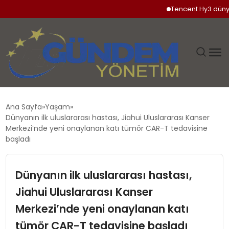
Tencent Hy3 dünya ge
GÜNDEM
Ana Sayfa
Yaşam
Dünyanın ilk uluslararası hastası, Jiahui Uluslararası Kanser
SIYASET
Merkezi’nde yeni onaylanan katı tümör CAR-T tedavisine
başladı
DÜNYA
Dünyanın ilk uluslararası hastası,
EKONOMI
Jiahui Uluslararası Kanser
Merkezi’nde yeni onaylanan katı
SPOR
tümör CAR-T tedavisine başladı