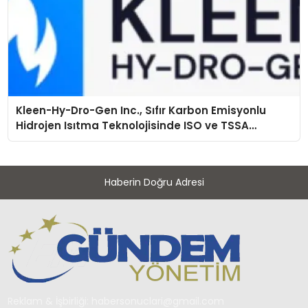
Kleen-Hy-Dro-Gen Inc., Sıfır Karbon Emisyonlu
Hidrojen Isıtma Teknolojisinde ISO ve TSSA
Düzenleyici Onaylarını Aldı
Haberin Doğru Adresi
Reklam & İşbirliği:
habersonuclari@gmail.com