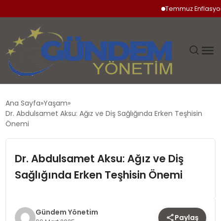
Temmuz Enflasyonunda G
GÜNDEM
Ana Sayfa
Yaşam
Dr. Abdulsamet Aksu: Ağız ve Diş Sağlığında Erken Teşhisin
SIYASET
Önemi
DÜNYA
Dr. Abdulsamet Aksu: Ağız ve Diş
Sağlığında Erken Teşhisin Önemi
EKONOMI
SPOR
Gündem Yönetim
Paylaş