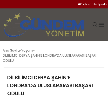
Kadınlarda İşsizlik Or
GÜNDEM
Ana Sayfa
Yaşam
DİLBİLİMCİ DERYA ŞAHİN’E LONDRA’DA ULUSLARARASI BAŞARI
SIYASET
ÖDÜLÜ
DÜNYA
DİLBİLİMCİ DERYA ŞAHİN’E
LONDRA’DA ULUSLARARASI BAŞARI
EKONOMI
ÖDÜLÜ
SPOR