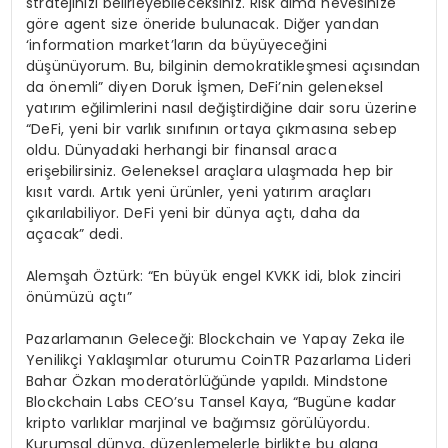
stratejinizi belirleyebileceksiniz. Risk alma hevesinize
göre agent size öneride bulunacak. Diğer yandan
‘information market’ların da büyüyeceğini
düşünüyorum. Bu, bilginin demokratikleşmesi açısından
da önemli” diyen Doruk İşmen, DeFi’nin geleneksel
yatırım eğilimlerini nasıl değiştirdiğine dair soru üzerine
“DeFi, yeni bir varlık sınıfının ortaya çıkmasına sebep
oldu. Dünyadaki herhangi bir finansal araca
erişebilirsiniz. Geleneksel araçlara ulaşmada hep bir
kısıt vardı. Artık yeni ürünler, yeni yatırım araçları
çıkarılabiliyor. DeFi yeni bir dünya açtı, daha da
açacak” dedi.
Alemşah Öztürk: “En büyük engel KVKK idi, blok zinciri
önümüzü açtı”
Pazarlamanın Geleceği: Blockchain ve Yapay Zeka ile
Yenilikçi Yaklaşımlar oturumu CoinTR Pazarlama Lideri
Bahar Özkan moderatörlüğünde yapıldı. Mindstone
Blockchain Labs CEO’su Tansel Kaya, “Bugüne kadar
kripto varlıklar marjinal ve bağımsız görülüyordu.
Kurumsal dünya, düzenlemelerle birlikte bu alana