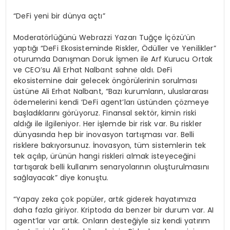
“DeFi yeni bir dünya açtı”
Moderatörlüğünü Webrazzi Yazarı Tuğçe İçözü’ün
yaptığı “DeFi Ekosisteminde Riskler, Ödüller ve Yenilikler”
oturumda Danışman Doruk İşmen ile Arf Kurucu Ortak
ve CEO’su Ali Erhat Nalbant sahne aldı. DeFi
ekosistemine dair gelecek öngörülerinin sorulması
üstüne Ali Erhat Nalbant, “Bazı kurumların, uluslararası
ödemelerini kendi ‘DeFi agent’ları üstünden çözmeye
başladıklarını görüyoruz. Finansal sektör, kimin riski
aldığı ile ilgileniyor. Her işlemde bir risk var. Bu riskler
dünyasında hep bir inovasyon tartışması var. Belli
risklere bakıyorsunuz. İnovasyon, tüm sistemlerin tek
tek açılıp, ürünün hangi riskleri almak isteyeceğini
tartışarak belli kullanım senaryolarının oluşturulmasını
sağlayacak” diye konuştu.
“Yapay zeka çok popüler, artık giderek hayatımıza
daha fazla giriyor. Kriptoda da benzer bir durum var. AI
agent’lar var artık. Onların desteğiyle siz kendi yatırım