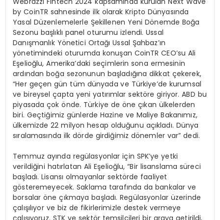
Webrazzi Fintech 2024 kapsamında kurulan Next Wave
by CoinTR sahnesinde ilk olarak Kripto Dünyasında
Yasal Düzenlemelerle Şekillenen Yeni Dönemde Boğa
Sezonu başlıklı panel oturumu izlendi. Ussal
Danışmanlık Yönetici Ortağı Ussal Şahbaz’ın
yönetimindeki oturumda konuşan CoinTR CEO’su Ali
Eşelioğlu, Amerika’daki seçimlerin sona ermesinin
ardından boğa sezonunun başladığına dikkat çekerek,
“Her geçen gün tüm dünyada ve Türkiye’de kurumsal
ve bireysel çapta yeni yatırımlar sektöre giriyor. ABD bu
piyasada çok önde. Türkiye de öne çıkan ülkelerden
biri. Geçtiğimiz günlerde Hazine ve Maliye Bakanımız,
ülkemizde 22 milyon hesap olduğunu açıkladı. Dünya
sıralamasında ilk dörde girdiğimiz dönemler var” dedi.
Temmuz ayında regülasyonlar için SPK’ye yetki
verildiğini hatırlatan Ali Eşelioğlu, “Bir lisanslama süreci
başladı. Lisansı olmayanlar sektörde faaliyet
gösteremeyecek. Saklama tarafında da bankalar ve
borsalar öne çıkmaya başladı. Regülasyonlar üzerinde
çalışılıyor ve biz de fikirlerimizle destek vermeye
çalışıyoruz. STK ve sektör temsilcileri bir araya getirildi,