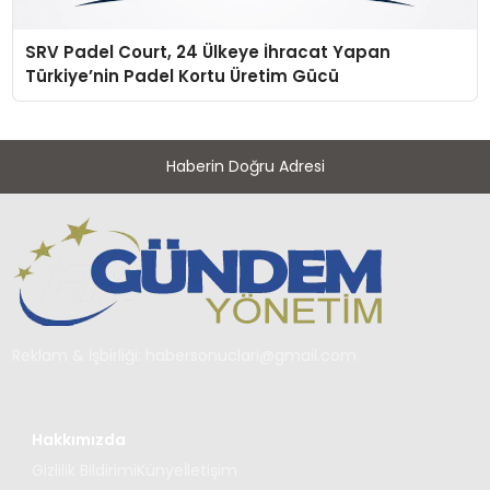
SRV Padel Court, 24 Ülkeye İhracat Yapan
Türkiye’nin Padel Kortu Üretim Gücü
Haberin Doğru Adresi
Reklam & İşbirliği:
habersonuclari@gmail.com
Hakkımızda
Gizlilik Bildirimi
Künye
İletişim