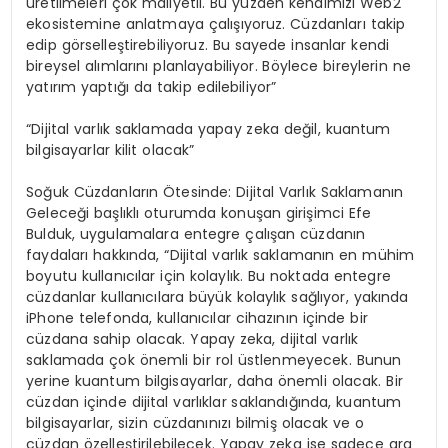
üretilmeleri çok maliyetli. Bu yüzden kendimizi Web2
ekosistemine anlatmaya çalışıyoruz. Cüzdanları takip
edip görselleştirebiliyoruz. Bu sayede insanlar kendi
bireysel alımlarını planlayabiliyor. Böylece bireylerin ne
yatırım yaptığı da takip edilebiliyor”
“Dijital varlık saklamada yapay zeka değil, kuantum
bilgisayarlar kilit olacak”
Soğuk Cüzdanların Ötesinde: Dijital Varlık Saklamanın
Geleceği başlıklı oturumda konuşan girişimci Efe
Bulduk, uygulamalara entegre çalışan cüzdanın
faydaları hakkında, “Dijital varlık saklamanın en mühim
boyutu kullanıcılar için kolaylık. Bu noktada entegre
cüzdanlar kullanıcılara büyük kolaylık sağlıyor, yakında
iPhone telefonda, kullanıcılar cihazının içinde bir
cüzdana sahip olacak. Yapay zeka, dijital varlık
saklamada çok önemli bir rol üstlenmeyecek. Bunun
yerine kuantum bilgisayarlar, daha önemli olacak. Bir
cüzdan içinde dijital varlıklar saklandığında, kuantum
bilgisayarlar, sizin cüzdanınızı bilmiş olacak ve o
cüzdan özelleştirilebilecek. Yapay zeka ise sadece ara