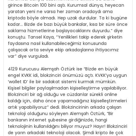
girince Bitcoin 100 bini aştı. Kurumsal dünya, heyecan
yaratan yeni ne varsa her zaman oradaydı ama
kriptoda böyle olmadı. Hep uzak durdular. Ta ki bugüne
kadar… Bizde de bazı büyük bankalar, kısa bir süre önce
saklama hizmetlerine başlayacaklarını duyurdu.” diye
konuştu. Tansel Kaya, “Yenilikleri takip ederek şirketin
faydasına nasıl kullanabileceğimiz konusunda
çalışacak orta seviye ekip arkadaşlarına ihtiyacımız
var” diye vurguladı.
4129 Kurucusu Alemşah Öztürk ise “Bizde en büyük
engel KVKK idi, blokzinciri önümüzü açtı. KVKK’ya uygun
‘wallet ID’ ile bir sadakat sistemi kurmak mümkün.
Kişisel bilgiler paylaşılmadan kişiselleştirme yapılabiliyor.
Blokzinciri bir ağ olduğu ve cüzdanlar sürekli online
kaldığı için, daha önce yapamadığınız kişiselleştirmeleri
artık yapabiliyoruz” dedi. Blokzincirinin arkada çalışan
teknoloji olduğunu söyleyen Alemşah Öztürk, “Bir
bankanın internet şubesine girdiğinizde, hangi
teknolojinin kullanıldığını biliyor muyuz? Hayır! Blokzinciri
de yarın arkadaki teknoloji olacak. Şimdi kripto ile çok