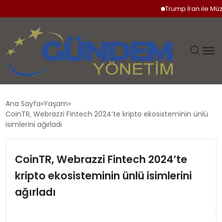
Trump İran ile Müzakerele
GÜNDEM
Ana Sayfa
Yaşam
CoinTR, Webrazzi Fintech 2024’te kripto ekosisteminin ünlü
SIYASET
isimlerini ağırladı
DÜNYA
CoinTR, Webrazzi Fintech 2024’te
kripto ekosisteminin ünlü isimlerini
EKONOMI
ağırladı
SPOR