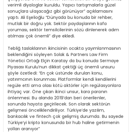
verimli diyaloglar kuruldu. Yapıcı tartışmalarla güzel
sonuçlara ulaşacağız gibi görünüyor” açıklamasını
yaptı. Ali Eşelioğlu “Dünyada bu konuda bir rehber,
mutlak bir doğru yok. Sektör paydaşlarının kafa
yoruması, sektör temsilcilerinin sözü dinlenerek adım
atılması çok önemli” diye ekledi.
Tebliğ taslaklarının ikincisinin ocakta yayımlanmasının
beklendiğini söyleyen Solak & Partners Law Firm
Yönetici Ortağı Elçin Karatay da bu konuda Sermaye
Piyasası Kurulu’nun dikkat çektiği üç önemli unsuru
şöyle özetledi: “En çok üstünde durulan konu,
yatırımcının korunması. Platformlar kendi kendilerini
regüle etti ama olası kötü aktörler için regülasyonlara
ihtiyaç var. Öne çıkan ikinci unsur, kara paranın
önlenmesi. Bu alanda 2019’dan beri önerilenler,
sonunda hayata geçirilecek. Son olarak sektörün
gelişmesi önceliklendiriliyor. Türkiye’de yazılım,
bankacılık ve fintech çok gelişmiş durumda. Bu sayede
Türkiye’yi kripto konusunda bir hub haline getirmenin
yolları aranıyor”