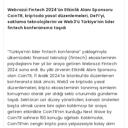
Webrazzi Fintech 2024
’ü
n Etkinlik Alan
ı
Sponsoru
CoinTR, kriptoda yasal d
ü
zenlemeleri, DeFi’yi,
saklama teknolojilerini ve Web3
’ü
T
ü
rkiye
’
nin lider
fintech konferans
ı
na ta
şı
d
ı
“Türkiye’nin lider fintech konferansı” yaklaşımıyla
ülkemizdeki finansal teknoloji (fintech) ekosisteminin
paydaşlarını her yıl bir araya getiren Webrazzi Fintech
2024 sona erdi. Bu yılki zirvenin Etkinlik Alanı Sponsoru
olan CoinTR, 11 Aralık 2024’te İstanbul’da düzenlenen
konferansta blok zinciri, Web3 ve kriptoda yasal
düzenlemeleri, kripto ekosisteminin tanınmış isimlerin
konuşmacı olarak yer aldığı sekiz oturumda gündeme
taşıdı. Sektörün üst düzey yöneticileri, kanaat önderleri
başta olmak üzere bini aşkın katılımcıyı bir araya
getiren etkinlikte CoinTR’nin kurduğu Next Wave by
CoinTR sahnesi 150 konuğu ağırladı. Katılımcılar,
CoinTR’nin zengin kripto para yelpazesiyle kolay alım