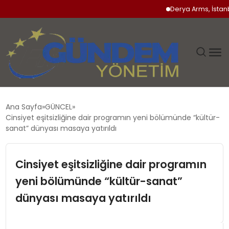
Derya Arms, İstanbul Pro
GÜNDEM
Ana Sayfa
GÜNCEL
Cinsiyet eşitsizliğine dair programın yeni bölümünde “kültür-
SIYASET
sanat” dünyası masaya yatırıldı
DÜNYA
Cinsiyet eşitsizliğine dair programın
yeni bölümünde “kültür-sanat”
EKONOMI
dünyası masaya yatırıldı
SPOR