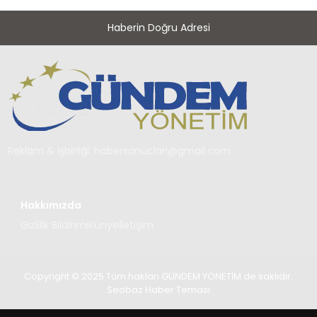
Haberin Doğru Adresi
Reklam & İşbirliği:
habersonuclari@gmail.com
Hakkımızda
Gizlilik Bildirimi
Künye
İletişim
Copyright © 2025 Tüm hakları GÜNDEM YÖNETİM de saklıdır.
Seobaz Haber Teması