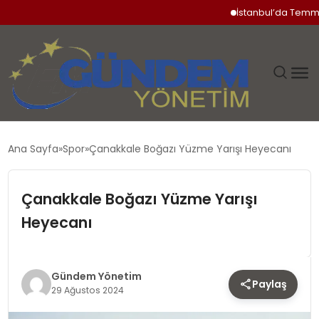
İstanbul’da Temmuz Ayı
GÜNDEM
Ana Sayfa
Spor
Çanakkale Boğazı Yüzme Yarışı Heyecanı
SIYASET
Çanakkale Boğazı Yüzme Yarışı
DÜNYA
Heyecanı
EKONOMI
Gündem Yönetim
Paylaş
SPOR
29 Ağustos 2024