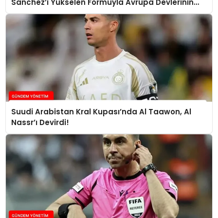
Sanchez’i Yükselen Formuyla Avrupa Devlerinin
Radarında
Suudi Arabistan Kral Kupası’nda Al Taawon, Al
Nassr’ı Devirdi!