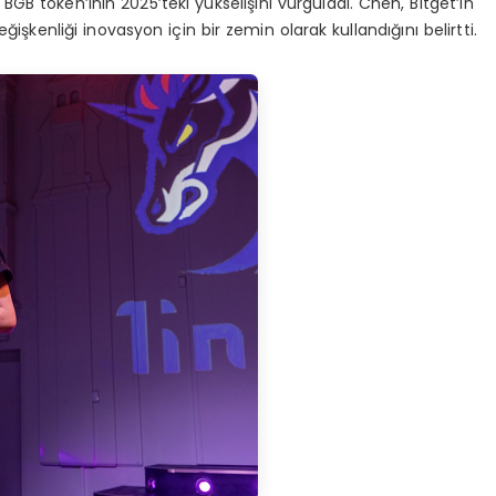
GB token’ının 2025’teki yükselişini vurguladı. Chen, Bitget’in
işkenliği inovasyon için bir zemin olarak kullandığını belirtti.