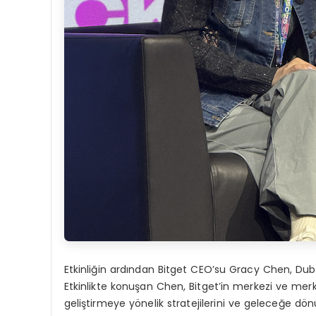
Etkinliğin ardından Bitget CEO’su Gracy Chen, Du
Etkinlikte konuşan Chen, Bitget’in merkezi ve merk
geliştirmeye yönelik stratejilerini ve geleceğe dö