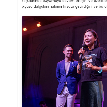
koşullarında büyümeye devam ettiğini ve özellikle B
piyasa dalgalanmalarını fırsata çevirdiğini ve bu değ