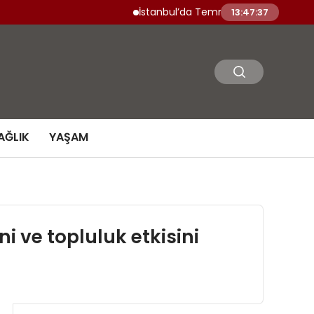
İstanbul’da Temmuz Ayı En Çok Artan ve Azalan Ü
13:47:39
AĞLIK
YAŞAM
i ve topluluk etkisini