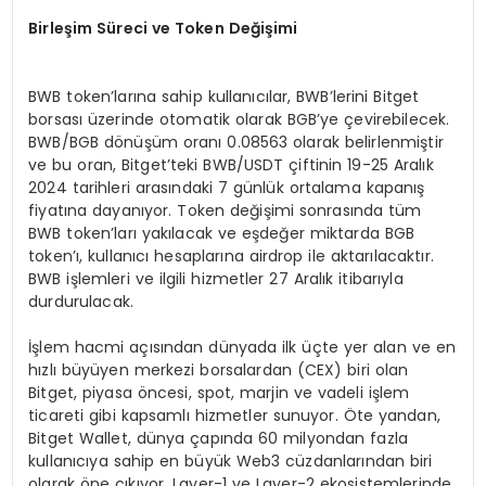
Birleş
im S
üreci ve Token Değişimi
BWB token’larına sahip kullanıcılar, BWB’lerini Bitget
borsası üzerinde otomatik olarak BGB’ye çevirebilecek.
BWB/BGB dönüşüm oranı 0.08563 olarak belirlenmiştir
ve bu oran, Bitget’teki BWB/USDT çiftinin 19-25 Aralık
2024 tarihleri arasındaki 7 günlük ortalama kapanış
fiyatına dayanıyor. Token değişimi sonrasında tüm
BWB token’ları yakılacak ve eşdeğer miktarda BGB
token’ı, kullanıcı hesaplarına airdrop ile aktarılacaktır.
BWB işlemleri ve ilgili hizmetler 27 Aralık itibarıyla
durdurulacak.
İşlem hacmi açısından dünyada ilk üçte yer alan ve en
hızlı büyüyen merkezi borsalardan (CEX) biri olan
Bitget, piyasa öncesi, spot, marjin ve vadeli işlem
ticareti gibi kapsamlı hizmetler sunuyor. Öte yandan,
Bitget Wallet, dünya çapında 60 milyondan fazla
kullanıcıya sahip en büyük Web3 cüzdanlarından biri
olarak öne çıkıyor. Layer-1 ve Layer-2 ekosistemlerinde