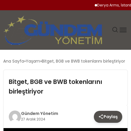
Derya Arms, İstanbul P
GÜNDEM
Ana Sayfa
Yaşam
Bitget, BGB ve BWB tokenlarını birleştiriyor
SIYASET
Bitget, BGB ve BWB tokenlarını
DÜNYA
birleştiriyor
EKONOMI
Gündem Yönetim
Paylaş
SPOR
27 Aralık 2024