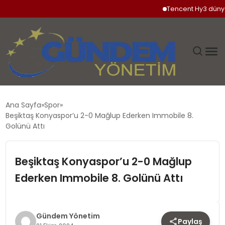
Tencent Hy3 dünya gen
GÜNDEM
Ana Sayfa
Spor
Beşiktaş Konyaspor’u 2-0 Mağlup Ederken Immobile 8.
SIYASET
Golünü Attı
DÜNYA
Beşiktaş Konyaspor’u 2-0 Mağlup
Ederken Immobile 8. Golünü Attı
EKONOMI
SPOR
Gündem Yönetim
Paylaş