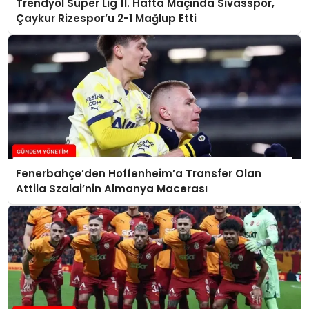
Trendyol Süper Lig 11. Hafta Maçında Sivasspor,
Çaykur Rizespor’u 2-1 Mağlup Etti
Fenerbahçe’den Hoffenheim’a Transfer Olan
Attila Szalai’nin Almanya Macerası