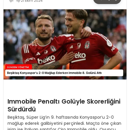
21 Ekim 2024
TEKNOLOJI
SAĞLIK
YAŞAM
Immobile Penaltı Golüyle Skorerliğini
Sürdürdü
Beşiktaş, Süper Lig’in 9. haftasında Konyaspor’u 2-0
mağlup ederek galibiyetini perçinledi. Maçta öne çıkan
isim ise İtalyan santrfor Ciro Immobile oldu. Oyuncu,