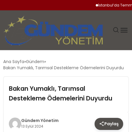
İstanbul’da Temmuz Ay
GÜNDEM
Ana Sayfa
Gündem
Bakan Yumaklı, Tarımsal Destekleme Ödemelerini Duyurdu
SIYASET
Bakan Yumaklı, Tarımsal
DÜNYA
Destekleme Ödemelerini Duyurdu
EKONOMI
SPOR
Gündem Yönetim
Paylaş
13 Eylül 2024