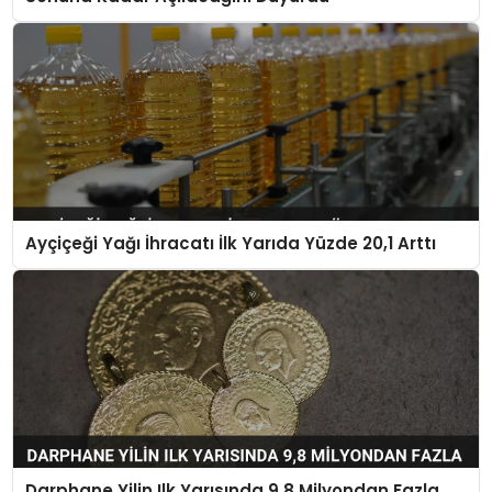
Ayçiçeği Yağı İhracatı İlk Yarıda Yüzde 20,1 Arttı
Darphane Yilin Ilk Yarısında 9,8 Milyondan Fazla