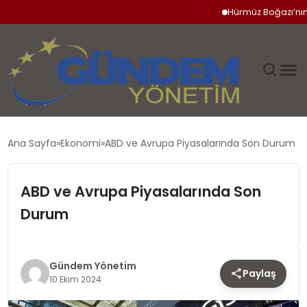
Hürmüz Boğazı’nın Açı
GÜNDEM
Ana Sayfa
Ekonomi
ABD ve Avrupa Piyasalarında Son Durum
SIYASET
ABD ve Avrupa Piyasalarında Son
DÜNYA
Durum
EKONOMI
Gündem Yönetim
Paylaş
SPOR
10 Ekim 2024