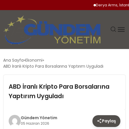
Derya Arms, İstanbul P
GÜNDEM
Ana Sayfa
Ekonomi
ABD İranlı Kripto Para Borsalarına Yaptırım Uyguladı
SIYASET
ABD İranlı Kripto Para Borsalarına
DÜNYA
Yaptırım Uyguladı
EKONOMI
SPOR
Gündem Yönetim
Paylaş
05 Haziran 2026