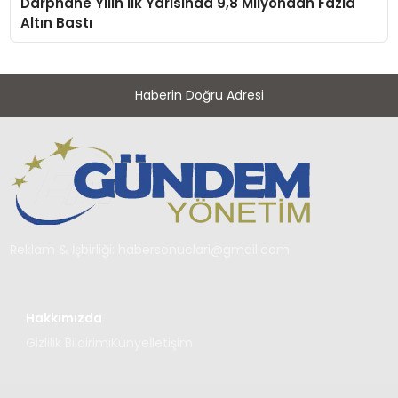
Darphane Yilin Ilk Yarısında 9,8 Milyondan Fazla
Altın Bastı
Haberin Doğru Adresi
Reklam & İşbirliği:
habersonuclari@gmail.com
Hakkımızda
Gizlilik Bildirimi
Künye
İletişim